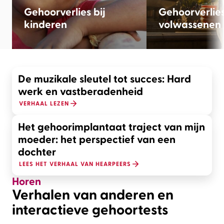
Gehoorverlies bij
Gehoorverlies
kinderen
volwassenen
De muzikale sleutel tot succes: Hard
werk en vastberadenheid
VERHAAL LEZEN
Gehoorverlies
Het gehoorimplantaat traject van mijn
Gehoorverlies bij
volwassenen
moeder: het perspectief van een
kinderen
Ondersteuning voo
dochter
Zo kun je je kind helpen
familie en je vrie
LEES HET VERHAAL VAN HEARPEERS
Horen
MEER INFORMATIE
MEER INFORMATIE
Verhalen van anderen en
interactieve gehoortests