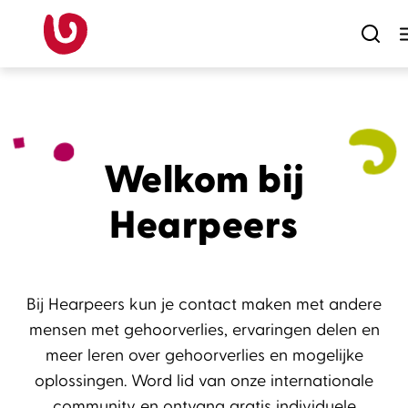
Dutch - Nederlands
Skip to
hearpeers
Main content
Main menu
Footer
Welkom bij
Hearpeers
Bij Hearpeers kun je contact maken met andere
mensen met gehoorverlies, ervaringen delen en
meer leren over gehoorverlies en mogelijke
oplossingen. Word lid van onze internationale
community en ontvang gratis individuele