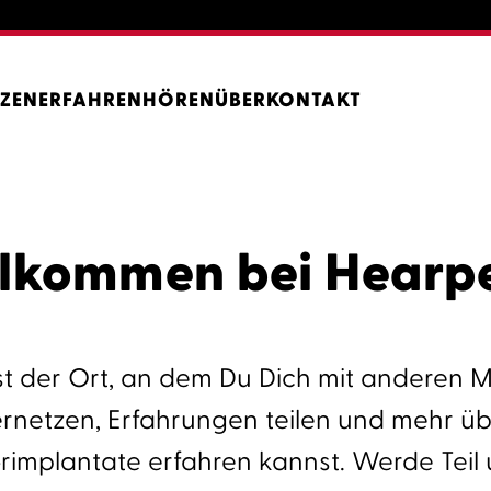
ZEN
ERFAHREN
HÖREN
ÜBER
KONTAKT
lkommen bei Hearp
st der Ort, an dem Du Dich mit anderen 
ernetzen, Erfahrungen teilen und mehr üb
rimplantate erfahren kannst. Werde Teil 