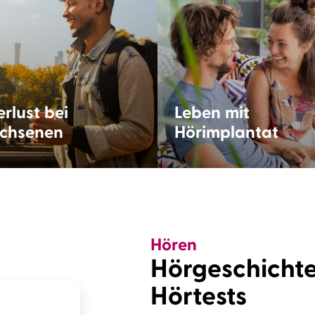
rlust bei
Leben mit
chsenen
Hörimplantat
Hören
rlust bei
Leben mit
Hörgeschichte
chsenen
Hörimplantat
Hörtests
ür Dich, Deine Familie und
Alltag mit CI und ander
*innen
Hörimplantaten