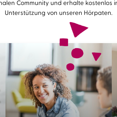
onalen Community und erhalte kostenlos in
Unterstützung von unseren Hörpaten.