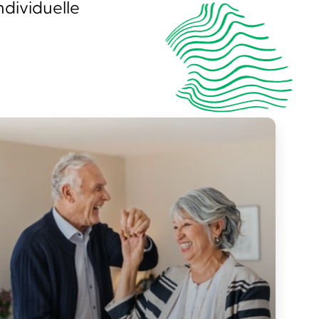
dividuelle