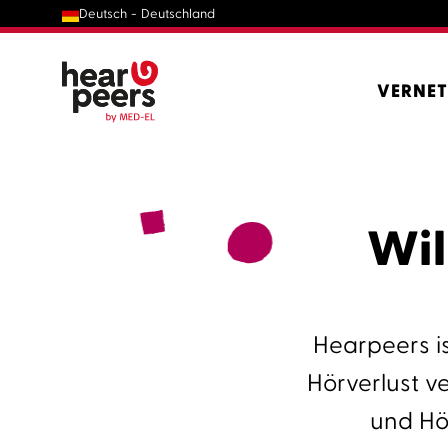
Deutsch - Deutschland
Skip to
Main content
VERNET
Main menu
hearpeers
Footer
Wil
Hearpeers i
Hörverlust v
und Hö