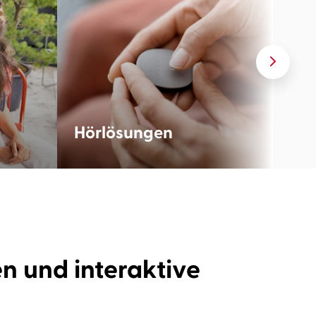
Hörlösungen
Hör
Hör
n und interaktive
Hörlösungen
Wie 
en
Cochlea-Implantate und
Hörv
weitere Hörlösungen
kan