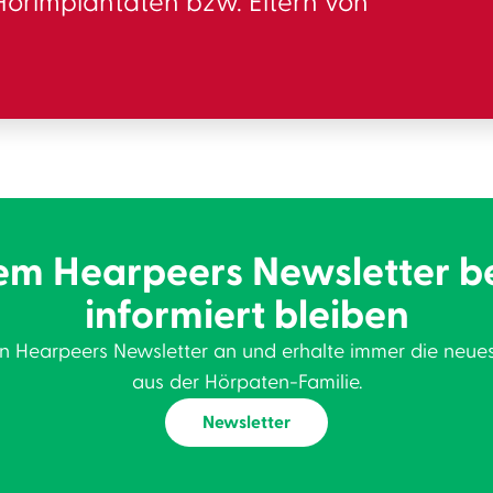
Hörimplantaten bzw. Eltern von
em Hearpeers Newsletter b
informiert bleiben
n Hearpeers Newsletter an und erhalte immer die neue
aus der Hörpaten-Familie.
Newsletter