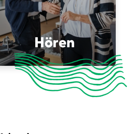
Hören